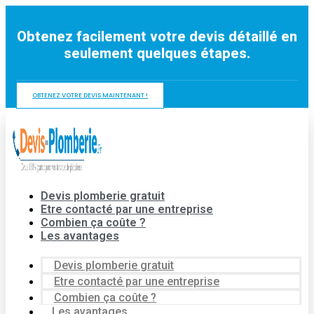
Aller
au
Obtenez facilement votre devis détaillé en
contenu
seulement quelques étapes.
OBTENEZ VOTRE DEVIS MAINTENANT !
Devis plomberie gratuit
Etre contacté par une entreprise
Combien ça coûte ?
Les avantages
Devis plomberie gratuit
Etre contacté par une entreprise
Combien ça coûte ?
Les avantages