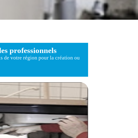
des
professionnels
ls
de votre région pour
la création ou