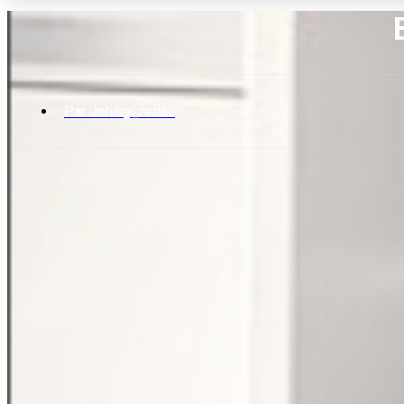
Par
Johary_redac