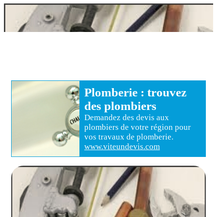
Plomberie
: trouvez
des
plombiers
Demandez des devis aux
plombiers
de votre région pour
vos travaux de plomberie
.
www.viteundevis.com