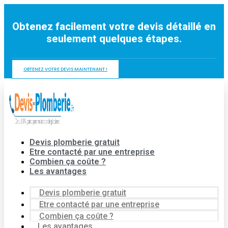
Aller
au
Obtenez facilement votre devis détaillé en
contenu
seulement quelques étapes.
OBTENEZ VOTRE DEVIS MAINTENANT !
Devis plomberie gratuit
Etre contacté par une entreprise
Combien ça coûte ?
Les avantages
Devis plomberie gratuit
Etre contacté par une entreprise
Combien ça coûte ?
Les avantages