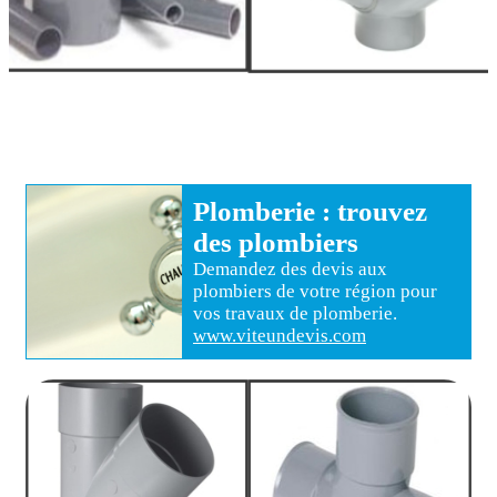
Plomberie
: trouvez
des
plombiers
Demandez des devis aux
plombiers
de votre région pour
vos travaux de plomberie
.
www.viteundevis.com