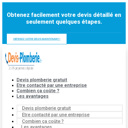
Aller
au
Obtenez facilement votre devis détaillé en
contenu
seulement quelques étapes.
OBTENEZ VOTRE DEVIS MAINTENANT !
Devis plomberie gratuit
Etre contacté par une entreprise
Combien ça coûte ?
Les avantages
Devis plomberie gratuit
Etre contacté par une entreprise
Combien ça coûte ?
Les avantages