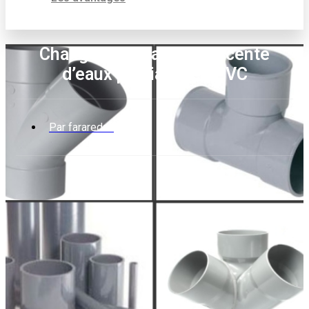
Changer le tuyau de descente
d’eaux pluviales en PVC
Par
fararedac