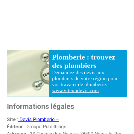
Plomberie
: trouvez
des
plombiers
Demandez des devis aux
plombiers
de votre région pour
vos travaux de plomberie
.
www.viteundevis.com
Informations légales
Site :
Devis Plomberie –
Éditeur :
Groupe Publithings
Adresse :
23 Chemin des Noyers, 78590 Noisy-le-Roi