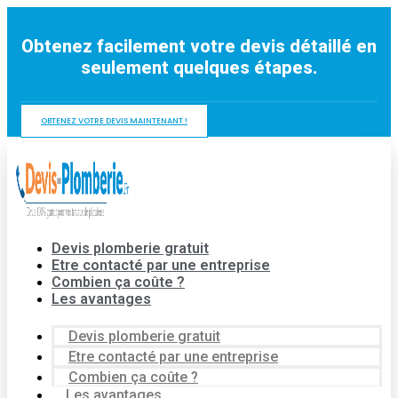
Aller
au
Obtenez facilement votre devis détaillé en
contenu
seulement quelques étapes.
OBTENEZ VOTRE DEVIS MAINTENANT !
Devis plomberie gratuit
Etre contacté par une entreprise
Combien ça coûte ?
Les avantages
Devis plomberie gratuit
Etre contacté par une entreprise
Combien ça coûte ?
Les avantages