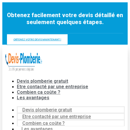
Aller
au
Obtenez facilement votre devis détaillé en
contenu
seulement quelques étapes.
OBTENEZ VOTRE DEVIS MAINTENANT !
Devis plomberie gratuit
Etre contacté par une entreprise
Combien ça coûte ?
Les avantages
Devis plomberie gratuit
Etre contacté par une entreprise
Combien ça coûte ?
Les avantages