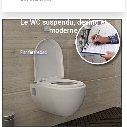
Le WC suspendu, desing et
moderne
Par
fararedac