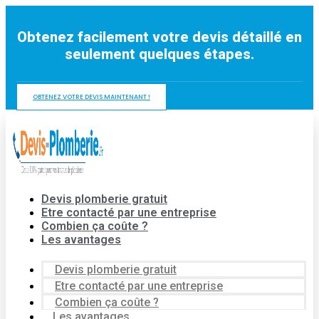
Aller
au
Obtenez facilement votre devis détaillé en
contenu
seulement quelques étapes.
OBTENEZ VOTRE DEVIS MAINTENANT !
Devis plomberie gratuit
Etre contacté par une entreprise
Combien ça coûte ?
Les avantages
Devis plomberie gratuit
Etre contacté par une entreprise
Combien ça coûte ?
Les avantages