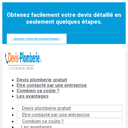
Aller
au
Obtenez facilement votre devis détaillé en
contenu
seulement quelques étapes.
OBTENEZ VOTRE DEVIS MAINTENANT !
Devis plomberie gratuit
Etre contacté par une entreprise
Combien ça coûte ?
Les avantages
Devis plomberie gratuit
Etre contacté par une entreprise
Combien ça coûte ?
Les avantages