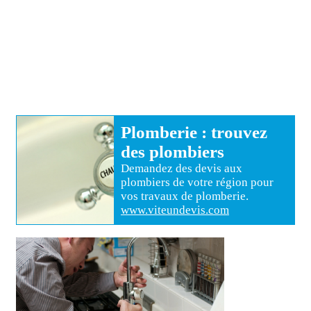
Plomberie
: trouvez
des
plombiers
Demandez des devis aux
plombiers
de votre région pour
vos travaux de plomberie
.
www.viteundevis.com