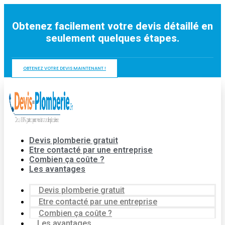
Aller
au
Obtenez facilement votre devis détaillé en
contenu
seulement quelques étapes.
OBTENEZ VOTRE DEVIS MAINTENANT !
Devis plomberie gratuit
Etre contacté par une entreprise
Combien ça coûte ?
Les avantages
Devis plomberie gratuit
Etre contacté par une entreprise
Combien ça coûte ?
Les avantages