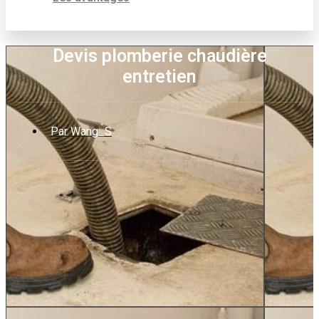
Devis plomberie chaudière
entretien
Par
Wang_S