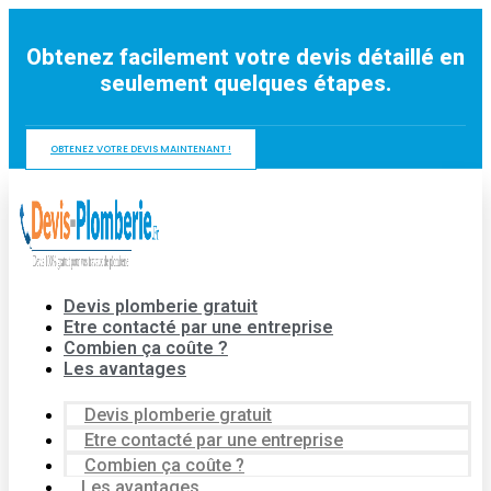
Aller
au
Obtenez facilement votre devis détaillé en
contenu
seulement quelques étapes.
OBTENEZ VOTRE DEVIS MAINTENANT !
Devis plomberie gratuit
Etre contacté par une entreprise
Combien ça coûte ?
Les avantages
Devis plomberie gratuit
Etre contacté par une entreprise
Combien ça coûte ?
Les avantages