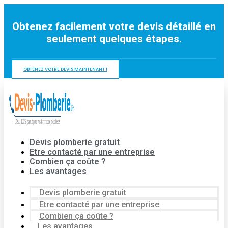
Aller
au
Obtenez facilement votre devis détaillé en
contenu
seulement quelques étapes.
OBTENEZ VOTRE DEVIS MAINTENANT !
Devis plomberie gratuit
Etre contacté par une entreprise
Combien ça coûte ?
Les avantages
Devis plomberie gratuit
Etre contacté par une entreprise
Combien ça coûte ?
Les avantages