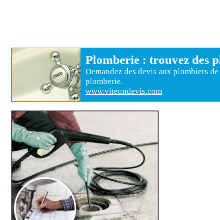
Plomberie
: trouvez des
p
Demandez des devis aux
plombiers
de 
plomberie
.
www.viteundevis.com